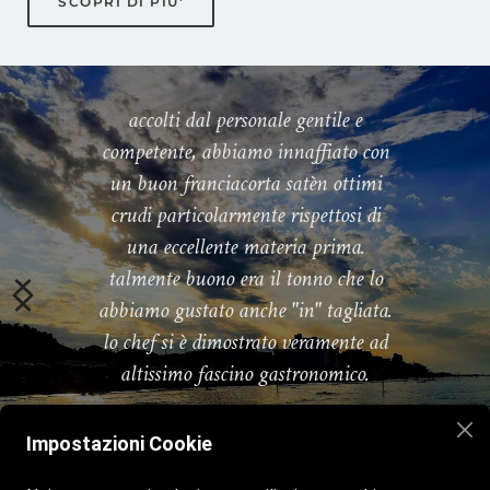
SCOPRI DI PIU'
accolti dal personale gentile e
competente, abbiamo innaffiato con
un buon franciacorta satèn ottimi
crudi particolarmente rispettosi di
una eccellente materia prima.
talmente buono era il tonno che lo
abbiamo gustato anche "in" tagliata.
lo chef si è dimostrato veramente ad
altissimo fascino gastronomico.
Andrea Cotta Ramusino su Facebook
Impostazioni Cookie