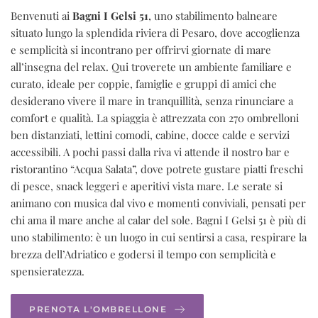
Benvenuti ai
Bagni I Gelsi 51
, uno stabilimento balneare
situato lungo la splendida riviera di Pesaro, dove accoglienza
e semplicità si incontrano per offrirvi giornate di mare
all’insegna del relax. Qui troverete un ambiente familiare e
curato, ideale per coppie, famiglie e gruppi di amici che
desiderano vivere il mare in tranquillità, senza rinunciare a
comfort e qualità. La spiaggia è attrezzata con 270 ombrelloni
ben distanziati, lettini comodi, cabine, docce calde e servizi
accessibili. A pochi passi dalla riva vi attende il nostro bar e
ristorantino “Acqua Salata”, dove potrete gustare piatti freschi
di pesce, snack leggeri e aperitivi vista mare. Le serate si
animano con musica dal vivo e momenti conviviali, pensati per
chi ama il mare anche al calar del sole. Bagni I Gelsi 51 è più di
uno stabilimento: è un luogo in cui sentirsi a casa, respirare la
brezza dell’Adriatico e godersi il tempo con semplicità e
spensieratezza.
PRENOTA L'OMBRELLONE